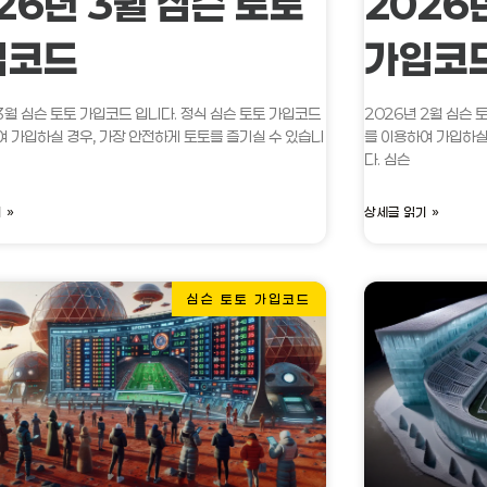
26년 3월 심슨 토토
2026
입코드
가입코
3월 심슨 토토 가입코드 입니다. 정식 심슨 토토 가입코드
2026년 2월 심슨 
여 가입하실 경우, 가장 안전하게 토토를 즐기실 수 있습니
를 이용하여 가입하실
다. 심슨
 »
상세글 읽기 »
심슨 토토 가입코드