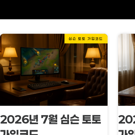
심슨 토토 가입코드
2026년 7월 심슨 토토
20
가입코드
가