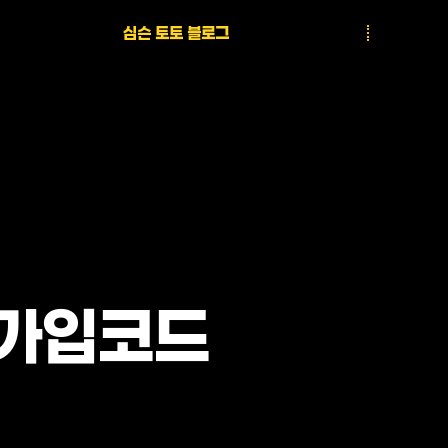
심슨 토토 블로그
 가입코드