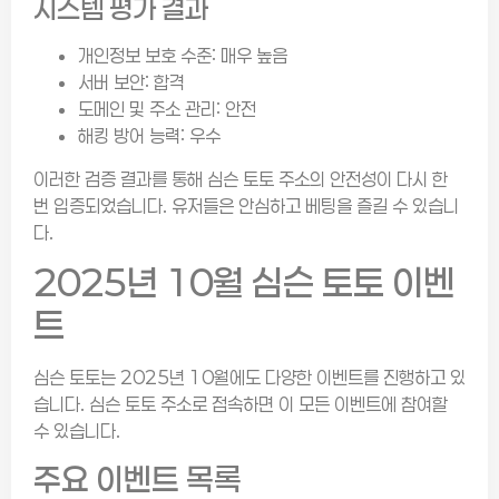
시스템 평가 결과
개인정보 보호 수준: 매우 높음
서버 보안: 합격
도메인 및 주소 관리: 안전
해킹 방어 능력: 우수
이러한 검증 결과를 통해 심슨 토토 주소의 안전성이 다시 한
번 입증되었습니다. 유저들은 안심하고 베팅을 즐길 수 있습니
다.
2025년 10월 심슨 토토 이벤
트
심슨 토토는 2025년 10월에도 다양한 이벤트를 진행하고 있
습니다. 심슨 토토 주소로 접속하면 이 모든 이벤트에 참여할
수 있습니다.
주요 이벤트 목록