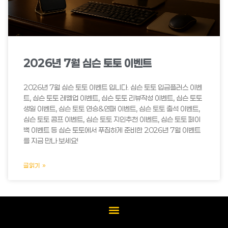
2026년 7월 심슨 토토 이벤트
2026년 7월 심슨 토토 이벤트 입니다. 심슨 토토 입금플러스 이벤
트, 심슨 토토 레벨업 이벤트, 심슨 토토 리뷰작성 이벤트, 심슨 토토
생일 이벤트, 심슨 토토 연승&연패 이벤트, 심슨 토토 출석 이벤트,
심슨 토토 콤프 이벤트, 심슨 토토 지인추천 이벤트, 심슨 토토 페이
백 이벤트 등 심슨 토토에서 푸짐하게 준비한 2026년 7월 이벤트
를 지금 만나 보세요!
글읽기 »