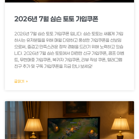
2026년 7월 심슨 토토 가입쿠폰
2026년 7월 심슨 토토 가입쿠폰 입니다. 심슨 토토는 새롭게 가입
하시는 유저분들을 위해 매월 다양하고 풍성한 가입쿠폰을 선보임
으로써, 즐겁고 만족스러운 정착 경험을 드리기 위해 노력하고 있습
니다. 2026년 7월 심슨 토토에서 마련한 신규 가입쿠폰, 콤프 이벤
트, 무한매충 가입쿠폰, 복귀자 가입쿠폰, 리뷰 작성 쿠폰, 텔레그램
친구 추가 및 구독 가입쿠폰을 지금 만나 보세요!
글읽기 »