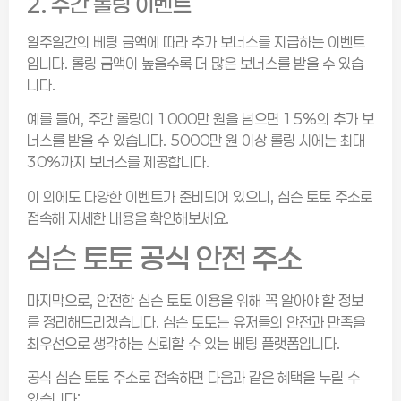
2. 주간 롤링 이벤트
일주일간의 베팅 금액에 따라 추가 보너스를 지급하는 이벤트
입니다. 롤링 금액이 높을수록 더 많은 보너스를 받을 수 있습
니다.
예를 들어, 주간 롤링이 1000만 원을 넘으면 15%의 추가 보
너스를 받을 수 있습니다. 5000만 원 이상 롤링 시에는 최대
30%까지 보너스를 제공합니다.
이 외에도 다양한 이벤트가 준비되어 있으니, 심슨 토토 주소로
접속해 자세한 내용을 확인해보세요.
심슨 토토 공식 안전 주소
마지막으로, 안전한 심슨 토토 이용을 위해 꼭 알아야 할 정보
를 정리해드리겠습니다. 심슨 토토는 유저들의 안전과 만족을
최우선으로 생각하는 신뢰할 수 있는 베팅 플랫폼입니다.
공식 심슨 토토 주소로 접속하면 다음과 같은 혜택을 누릴 수
있습니다: