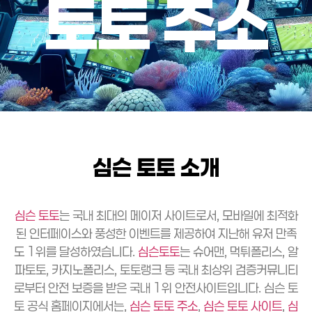
토토 주소
심슨 토토 소개
심슨 토토
는 국내 최대의 메이저 사이트로서, 모바일에 최적화
된 인터페이스와 풍성한 이벤트를 제공하여 지난해 유저 만족
도 1위를 달성하였습니다.
심슨토토
는 슈어맨, 먹튀폴리스, 알
파토토, 카지노폴리스, 토토랭크 등 국내 최상위 검증커뮤니티
로부터 안전 보증을 받은 국내 1위 안전사이트입니다. 심슨 토
토 공식 홈페이지에서는,
심슨 토토 주소
,
심슨 토토 사이트
,
심