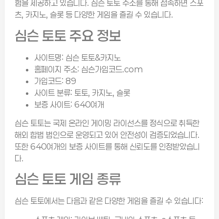
험을 제공하고 있습니다. 심슨 토토 주소를 통해 접속하면 스포
츠, 카지노, 슬롯 등 다양한 게임을 즐길 수 있습니다.
심슨 토토 주요 정보
사이트명: 심슨 토토&카지노
홈페이지 주소: 심슨가입코드.com
가입코드: 89
사이트 분류: 토토, 카지노, 슬롯
보증 사이트: 640여개
심슨 토토는 국제 온라인 게이밍 라이선스를 정식으로 취득한
해외 합법 법인으로 운영되고 있어 안전성이 검증되었습니다.
또한 640여개의 보증 사이트를 통해 신뢰도를 인정받았습니
다.
심슨 토토 게임 종류
심슨 토토에서는 다음과 같은 다양한 게임을 즐길 수 있습니다: