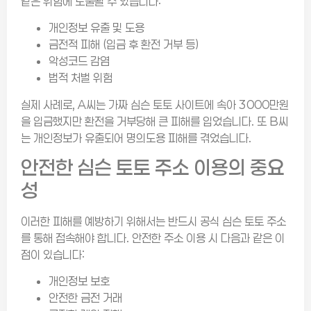
같은 위험에 노출될 수 있습니다:
개인정보 유출 및 도용
금전적 피해 (입금 후 환전 거부 등)
악성코드 감염
법적 처벌 위험
실제 사례로, A씨는 가짜 심슨 토토 사이트에 속아 3000만원
을 입금했지만 환전을 거부당해 큰 피해를 입었습니다. 또 B씨
는 개인정보가 유출되어 명의도용 피해를 겪었습니다.
안전한 심슨 토토 주소 이용의 중요
성
이러한 피해를 예방하기 위해서는 반드시 공식 심슨 토토 주소
를 통해 접속해야 합니다. 안전한 주소 이용 시 다음과 같은 이
점이 있습니다:
개인정보 보호
안전한 금전 거래