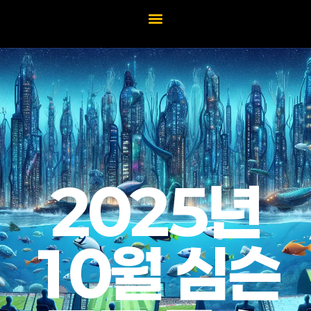
2025년
10월 심슨