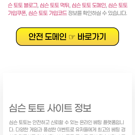
슨 토토 블로그
,
심슨 토토 먹튀
,
심슨 토토 도메인
,
심슨 토토
가입쿠폰
,
심슨 토토 가입코드
정보를 확인하실 수 있습니다.
안전 도메인 ☞ 바로가기
심슨 토토 사이트 정보
심슨 토토는 안전하고 신뢰할 수 있는 온라인 베팅 플랫폼입니
다. 다양한 게임과 풍성한 이벤트로 유저들에게 최고의 베팅 경