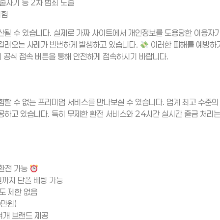
출사기 등 2차 범죄 노출
위험
산될 수 있습니다. 실제로 가짜 사이트에서 개인정보를 도용당한 이용자가
 걸려오는 사례가 빈번하게 발생하고 있습니다.
이러한 피해를 예방하
의 공식 접속 버튼을 통해 안전하게 접속하시기 바랍니다.
할 수 없는 프리미엄 서비스를 만나보실 수 있습니다. 업계 최고 수준의
공하고 있습니다. 특히 무제한 환전 서비스와 24시간 실시간 출금 처리
 환전 가능
원까지 단폴 베팅 가능
도 제한 없음
0만원)
여개 브랜드 제공