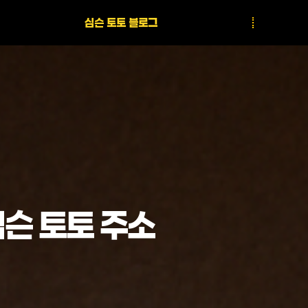
심슨 토토 블로그
심슨 토토 주소