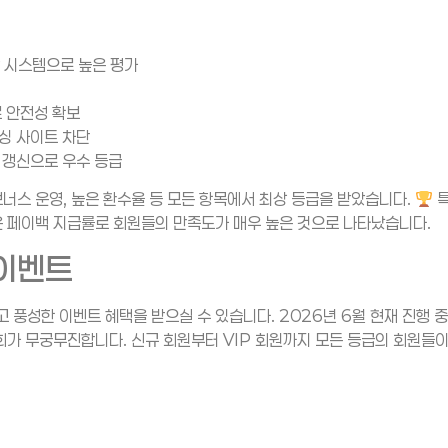
안 시스템으로 높은 평가
로 안전성 확보
싱 사이트 차단
 갱신으로 우수 등급
보너스 운영, 높은 환수율 등 모든 항목에서 최상 등급을 받았습니다.
특
은 페이백 지급률로 회원들의 만족도가 매우 높은 것으로 나타났습니다.
 이벤트
 풍성한 이벤트 혜택을 받으실 수 있습니다. 2026년 6월 현재 진행 
기회가 무궁무진합니다. 신규 회원부터 VIP 회원까지 모든 등급의 회원들이