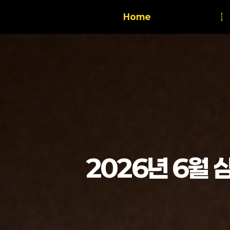
Home
2026년 6월 