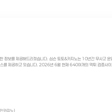
전한 정보를 제공해드리겠습니다. 심슨 토토&카지노는 10년간 무사고 운
스를 제공하고 있습니다. 2026년 6월 현재 640여개의 먹튀 검증사
라인카지노)