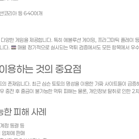
션코리아 등 640여개
 다양한 게임을 제공합니다. 특히 에볼루션 게이밍, 프라그마틱 플레이 
합니다.
매월 정기적으로 실시되는 먹튀 검증에서도 모든 항목에서 우수
 이용하는 것의 중요점
트의 존재입니다. 최근 심슨 토토의 명성을 이용한 가짜 사이트들이 급증
우 충전 후 출금이 불가능한 먹튀 피해는 물론, 개인정보 탈취로 인한 2차
능한 피해 사례
 계정 동결 등
법 업체에 판매