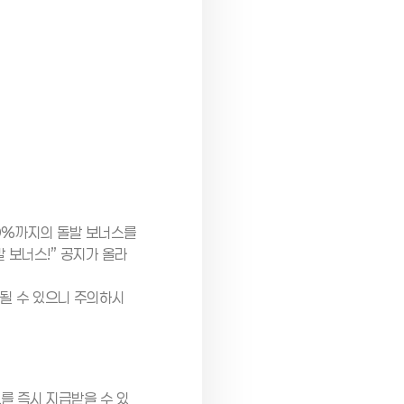
30%까지의 돌발 보너스를
발 보너스!” 공지가 올라
수될 수 있으니 주의하시
를 즉시 지급받을 수 있