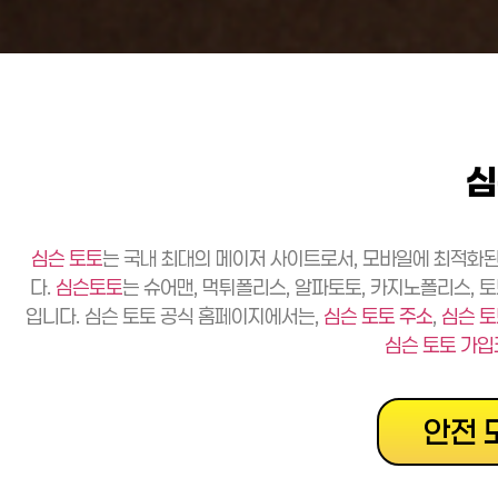
심
심슨 토토
는 국내 최대의 메이저 사이트로서, 모바일에 최적화
다.
심슨토토
는 슈어맨, 먹튀폴리스, 알파토토, 카지노폴리스,
입니다. 심슨 토토 공식 홈페이지에서는,
심슨 토토 주소
,
심슨 토
심슨 토토 가
안전 