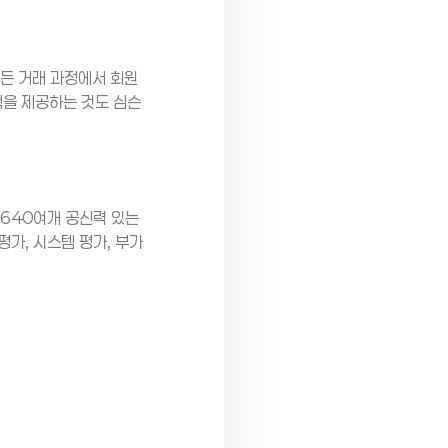
모든 거래 과정에서 회원
을 제공하는 것도 심슨
 640여개 공신력 있는
가, 시스템 평가, 부가