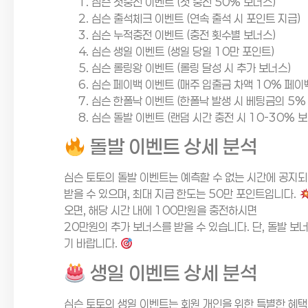
심슨 첫충전 이벤트 (첫 충전 50% 보너스)
심슨 출석체크 이벤트 (연속 출석 시 포인트 지급)
심슨 누적충전 이벤트 (충전 횟수별 보너스)
심슨 생일 이벤트 (생일 당일 10만 포인트)
심슨 롤링왕 이벤트 (롤링 달성 시 추가 보너스)
심슨 페이백 이벤트 (매주 입출금 차액 10% 페이
심슨 한폴낙 이벤트 (한폴낙 발생 시 베팅금의 5%
심슨 돌발 이벤트 (랜덤 시간 충전 시 10-30% 
돌발 이벤트 상세 분석
심슨 토토의 돌발 이벤트는 예측할 수 없는 시간에 공지
받을 수 있으며, 최대 지급 한도는 50만 포인트입니다.
오면, 해당 시간 내에 100만원을 충전하시면
20만원의 추가 보너스를 받을 수 있습니다. 단, 돌발 보
기 바랍니다.
생일 이벤트 상세 분석
심슨 토토의 생일 이벤트는 회원 개인을 위한 특별한 혜택