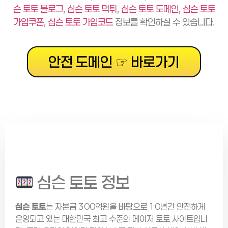
슨 토토 블로그
,
심슨 토토 먹튀
,
심슨 토토 도메인
,
심슨 토토
가입쿠폰
,
심슨 토토 가입코드
정보를 확인하실 수 있습니다.
안전 도메인 ☞ 바로가기
심슨 토토 정보
심슨 토토
는 자본금 300억원을 바탕으로 10년간 안전하게
운영되고 있는 대한민국 최고 수준의 메이저 토토 사이트입니