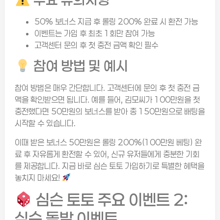
50% 보너스 지급 후 롤링 200% 완료 시 환전 가능
이벤트는 가입 후 최초 1회만 참여 가능
고객센터 문의 후 첫 충전 금액 확인 필수
참여 방법 및 예시
참여 방법은 매우 간단합니다. 고객센터에 문의 후 첫 충전 금
액을 확인받으면 됩니다. 예를 들어, 김모씨가 100만원을 첫
충전했다면 50만원의 보너스를 받아 총 150만원으로 배팅을
시작할 수 있습니다.
이때 받은 보너스 50만원은 롤링 200%(100만원 베팅) 완
료 후 자유롭게 환전할 수 있어, 신규 유저들에게 충분한 기회
를 제공합니다. 지금 바로 심슨 토토 가입하기로 특별한 혜택을
놓치지 마세요!
심슨 토토 주요 이벤트 2:
심슨 돌발 이벤트