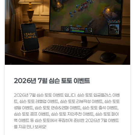
2026년 7월 심슨 토토 이벤트
2026년 7월 심슨 토토 이벤트 입니다. 심슨 토토 입금플러스 이벤
트, 심슨 토토 레벨업 이벤트, 심슨 토토 리뷰작성 이벤트, 심슨 토토
생일 이벤트, 심슨 토토 연승&연패 이벤트, 심슨 토토 출석 이벤트,
심슨 토토 콤프 이벤트, 심슨 토토 지인추천 이벤트, 심슨 토토 페이
백 이벤트 등 심슨 토토에서 푸짐하게 준비한 2026년 7월 이벤트
를 지금 만나 보세요!