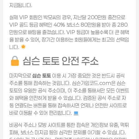
지급됩니다.
실제 VIP 회원인 박모씨의 경우, 지난달 200만원 충전으로
VIP 골드 등급 혜택인 40% 보너스 80만원을 받아 총 280
만원으로 배팅을 즐겼습니다. VIP 등급이 높을수록 더 큰 혜택
을 받을 수 있어, 장기간 이용하는 회원들에게는 최고의 선택입
니다.
심슨 토토 안전 주소
마지막으로
심슨 토토
이용 시 가장 중요한 것은 반드시 공식
주소를 통해 접속하는 것입니다. 심슨가입코드.com은 심슨
토토의 유일한 공식 주소이며, 이 주소를 통해서만 모든 이벤트
와 혜택을 안전하게 받을 수 있습니다. 검증된 공식 주소로 자
동 연결되는 버튼을 통해 접속하시면 언제나 안전한 사이트로
바로 이동할 수 있어 편리합니다.
비공식 주소나 모방 사이트를 통한 접속은 개인정보 유출, 먹튀
피해, 보너스 미지급 등의 심각한 문제를 야기할 수 있습니다.