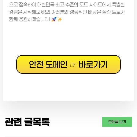
으로 접속하여 대한민국 최고 수준의 토토 사이트에서 특별한
경험을 시작해보세요! 여러분의 성공적인 배팅을 심슨 토토가
함께 응원하겠습니다!
안전 도메인 ☞ 바로가기
관련 글목록
모든글 보기