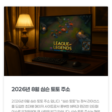
2026년 8월 심슨 토토 주소
2026년 8월 심슨 토토 주소 입니다. “심슨 토토”는 정식 라이선스
를 도입한 초대형 메이저 사이트로서 풍부한 혜택과 편리한 인터페
이스로 유저들에게 큰 사랑을 받고 있습니다. 심슨 토토 주소는 매월