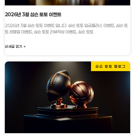
2026년 3월 심슨 토토 이벤트
2026년 3월 심슨 토토 이벤트 입니다. 심슨 토토 입금플러스 이벤트, 심슨 토
토 레벨업 이벤트, 심슨 토토 리뷰작성 이벤트, 심슨 토토
상세글 읽기 »
심슨 토토 블로그