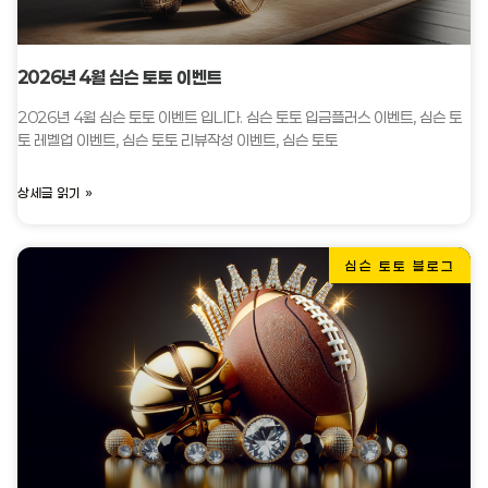
2026년 4월 심슨 토토 이벤트
2026년 4월 심슨 토토 이벤트 입니다. 심슨 토토 입금플러스 이벤트, 심슨 토
토 레벨업 이벤트, 심슨 토토 리뷰작성 이벤트, 심슨 토토
상세글 읽기 »
심슨 토토 블로그