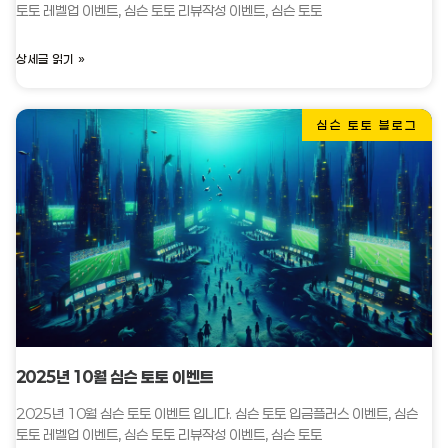
토토 레벨업 이벤트, 심슨 토토 리뷰작성 이벤트, 심슨 토토
상세글 읽기 »
심슨 토토 블로그
2025년 10월 심슨 토토 이벤트
2025년 10월 심슨 토토 이벤트 입니다. 심슨 토토 입금플러스 이벤트, 심슨
토토 레벨업 이벤트, 심슨 토토 리뷰작성 이벤트, 심슨 토토