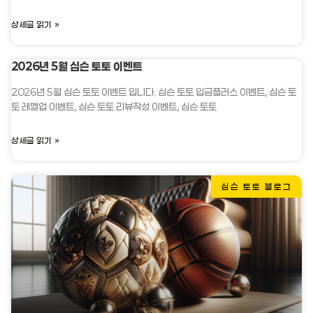
상세글 읽기 »
2026년 5월 심슨 토토 이벤트
2026년 5월 심슨 토토 이벤트 입니다. 심슨 토토 입금플러스 이벤트, 심슨 토
토 레벨업 이벤트, 심슨 토토 리뷰작성 이벤트, 심슨 토토
상세글 읽기 »
심슨 토토 블로그