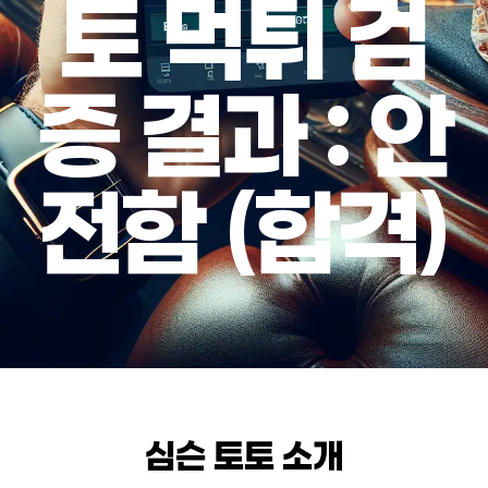
토 먹튀 검
증 결과 : 안
전함 (합격)
심슨 토토 소개