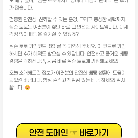
도 매우 높아, “심슨 토토에서 베팅하니 마음이 편하다”는 후기
가 많습니다.
검증된 안전성, 신뢰할 수 있는 운영, 그리고 풍성한 혜택까지.
심슨 토토는 여러분이 찾던 바로 그 안전한 사이트입니다. 이제
걱정 없이 베팅을 즐기실 수 있겠죠?
심슨 토토 가입코드 ’89’를 꼭 기억해 주세요. 이 코드로 가입
하시면 추가 혜택도 받으실 수 있답니다. 안전하고 즐거운 베팅
경험을 원하신다면, 지금 바로 심슨 토토에 가입해보세요!
오늘 소개해드린 정보가 여러분의 안전한 베팅 생활에 도움이
되었길 바랍니다. 항상 즐겁고 책임감 있는 베팅 하세요! 감사
합니다.
안전 도메인 ☞ 바로가기