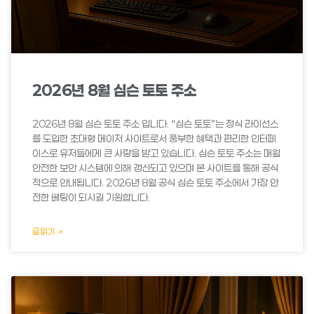
2026년 8월 심슨 토토 주소
2026년 8월 심슨 토토 주소 입니다. “심슨 토토”는 정식 라이선스
를 도입한 초대형 메이저 사이트로서 풍부한 혜택과 편리한 인터페
이스로 유저들에게 큰 사랑을 받고 있습니다. 심슨 토토 주소는 매월
안전한 보안 시스템에 의해 갱신되고 있으며 본 사이트를 통해 공식
적으로 안내됩니다. 2026년 8월 공식 심슨 토토 주소에서 가장 안
전한 베팅이 되시길 기원합니다.
글읽기 »