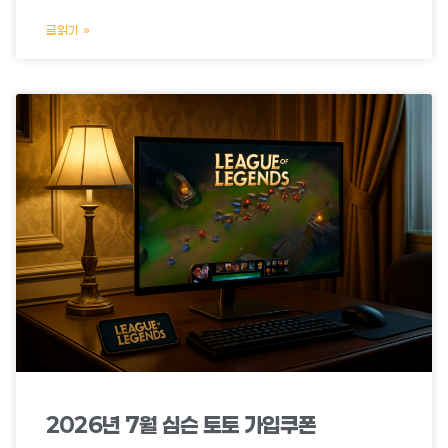
글읽기 »
2026년 7월 심슨 토토 가입쿠폰