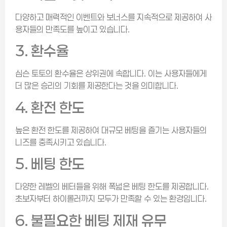
다양하고 매력적인 이벤트와 보너스를 지속적으로 제공하여 사
용자들의 만족도를 높이고 있습니다.
3. 환수율
심슨 토토의 환수율은 상위권에 속합니다. 이는 사용자들에게
더 많은 승리의 기회를 제공한다는 것을 의미합니다.
4. 환전 한도
높은 환전 한도를 제공하여 대규모 베팅을 즐기는 사용자들의
니즈를 충족시키고 있습니다.
5. 베팅 한도
다양한 레벨의 베터들을 위해 폭넓은 베팅 한도를 제공합니다.
초보자부터 하이롤러까지 모두가 만족할 수 있는 환경입니다.
6. 불필요한 베팅 제재 유무