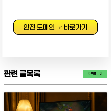
안전 도메인 ☞ 바로가기
관련 글목록
모든글 보기