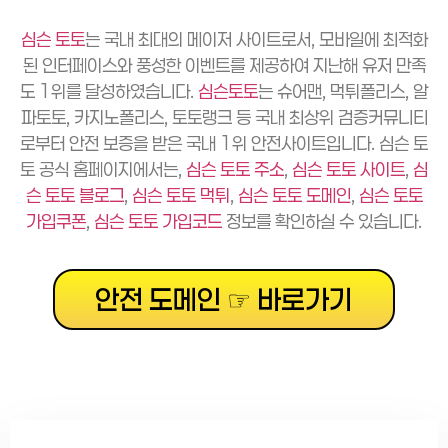
심슨 토토
는 국내 최대의 메이저 사이트로서, 모바일에 최적화
된 인터페이스와 풍성한 이벤트를 제공하여 지난해 유저 만족
도 1위를 달성하였습니다.
심슨토토
는 슈어맨, 먹튀폴리스, 알
파토토, 카지노폴리스, 토토랭크 등 국내 최상위 검증커뮤니티
로부터 안전 보증을 받은 국내 1위 안전사이트입니다. 심슨 토
토 공식 홈페이지에서는,
심슨 토토 주소
,
심슨 토토 사이트
,
심
슨 토토 블로그
,
심슨 토토 먹튀
,
심슨 토토 도메인
,
심슨 토토
가입쿠폰
,
심슨 토토 가입코드
정보를 확인하실 수 있습니다.
안전 도메인 ☞ 바로가기