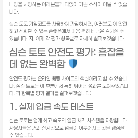
베팅을 사랑하는 여러분들께 더없이 기쁜 소식이 아닐 수 없습
니다.
심슨 토토 가입코드를 사용하여 가입하시면, 여러분도 이 안전
하고 신뢰할 수 있는 플랫폼에서 마음 편히 베팅을 즐기실 수
있습니다. 자, 이제 각 평가 항목별로 자세히 살펴보겠습니다.
심슨 토토 안전도 평가: 흠잡을
데 없는 완벽함
안전도 평가는 온라인 베팅 사이트의 핵심이라고 할 수 있습니
다. 심슨 토토는 이 부분에서 특히 뛰어난 성과를 보여주었습니
다. 각 항목별 평가 결과를 살펴보겠습니다:
1. 실제 입금 속도 테스트
심슨 토토는 업계 최고 속도의 입금 처리 시스템을 자랑합니다.
사용자들은 거의 실시간으로 입금이 이루어지는 것을 경험할
수 있습니다.