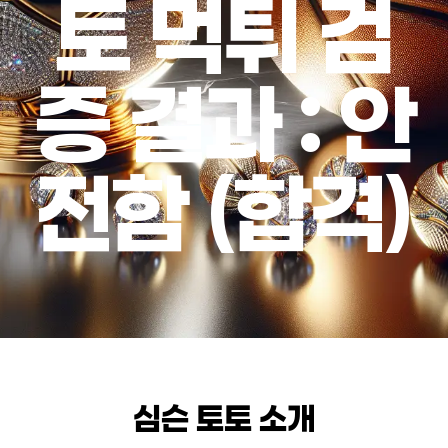
토 먹튀 검
증 결과 : 안
전함 (합격)
심슨 토토 소개