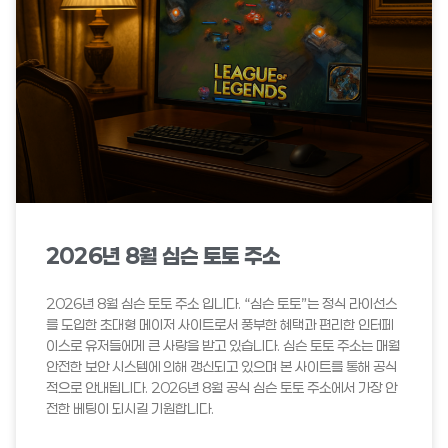
2026년 8월 심슨 토토 주소
2026년 8월 심슨 토토 주소 입니다. “심슨 토토”는 정식 라이선스
를 도입한 초대형 메이저 사이트로서 풍부한 혜택과 편리한 인터페
이스로 유저들에게 큰 사랑을 받고 있습니다. 심슨 토토 주소는 매월
안전한 보안 시스템에 의해 갱신되고 있으며 본 사이트를 통해 공식
적으로 안내됩니다. 2026년 8월 공식 심슨 토토 주소에서 가장 안
전한 베팅이 되시길 기원합니다.