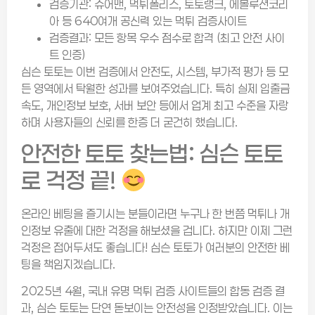
검증기관: 슈어맨, 먹튀폴리스, 토토랭크, 에볼루션코리
아 등 640여개 공신력 있는 먹튀 검증사이트
검증결과: 모든 항목 우수 점수로 합격 (최고 안전 사이
트 인증)
심슨 토토는 이번 검증에서 안전도, 시스템, 부가적 평가 등 모
든 영역에서 탁월한 성과를 보여주었습니다. 특히 실제 입출금
속도, 개인정보 보호, 서버 보안 등에서 업계 최고 수준을 자랑
하며 사용자들의 신뢰를 한층 더 굳건히 했습니다.
안전한 토토 찾는법: 심슨 토토
로 걱정 끝!
온라인 베팅을 즐기시는 분들이라면 누구나 한 번쯤 먹튀나 개
인정보 유출에 대한 걱정을 해보셨을 겁니다. 하지만 이제 그런
걱정은 접어두셔도 좋습니다! 심슨 토토가 여러분의 안전한 베
팅을 책임지겠습니다.
2025년 4월, 국내 유명 먹튀 검증 사이트들의 합동 검증 결
과, 심슨 토토는 단연 돋보이는 안전성을 인정받았습니다. 이는