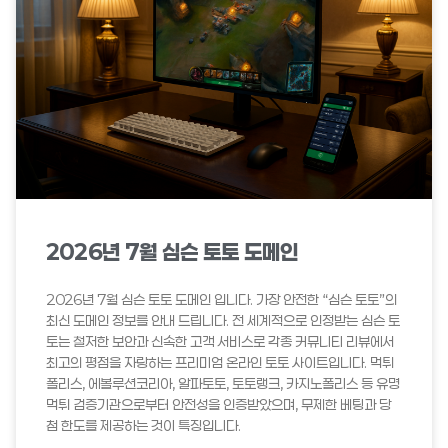
2026년 7월 심슨 토토 도메인
2026년 7월 심슨 토토 도메인 입니다. 가장 안전한 “심슨 토토”의
최신 도메인 정보를 안내 드립니다. 전 세계적으로 인정받는 심슨 토
토는 철저한 보안과 신속한 고객 서비스로 각종 커뮤니티 리뷰에서
최고의 평점을 자랑하는 프리미엄 온라인 토토 사이트입니다. 먹튀
폴리스, 에볼루션코리아, 알파토토, 토토랭크, 카지노폴리스 등 유명
먹튀 검증기관으로부터 안전성을 인증받았으며, 무제한 베팅과 당
첨 한도를 제공하는 것이 특징입니다.