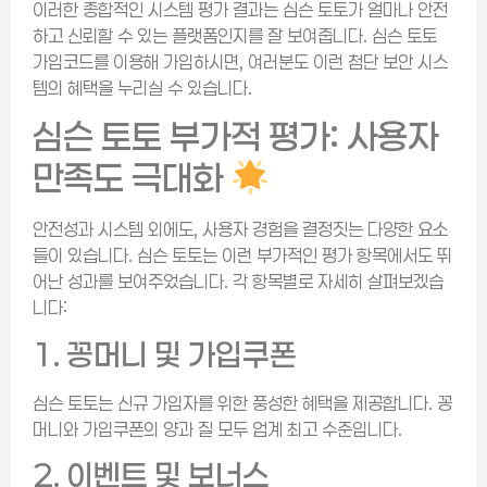
이러한 종합적인 시스템 평가 결과는 심슨 토토가 얼마나 안전
하고 신뢰할 수 있는 플랫폼인지를 잘 보여줍니다. 심슨 토토
가입코드를 이용해 가입하시면, 여러분도 이런 첨단 보안 시스
템의 혜택을 누리실 수 있습니다.
심슨 토토 부가적 평가: 사용자
만족도 극대화
안전성과 시스템 외에도, 사용자 경험을 결정짓는 다양한 요소
들이 있습니다. 심슨 토토는 이런 부가적인 평가 항목에서도 뛰
어난 성과를 보여주었습니다. 각 항목별로 자세히 살펴보겠습
니다:
1. 꽁머니 및 가입쿠폰
심슨 토토는 신규 가입자를 위한 풍성한 혜택을 제공합니다. 꽁
머니와 가입쿠폰의 양과 질 모두 업계 최고 수준입니다.
2. 이벤트 및 보너스