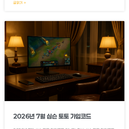
글읽기 »
2026년 7월 심슨 토토 가입코드