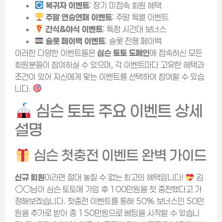
복귀자 이벤트
: 장기 미접속 회원 혜택
주말 연승연패 이벤트
: 주말 특별 이벤트
간식&야식 이벤트
: 특정 시간대 보너스
슬롯 페이백 이벤트
: 슬롯 전용 페이백
이러한 다양한 이벤트들은
심슨 토토 도메인
에 접속하신 모든
회원분들이 참여하실 수 있으며, 각 이벤트마다 고유한 혜택과
조건이 있어 자신에게 맞는 이벤트를 선택하여 참여할 수 있습
니다.
심슨 토토 주요 이벤트 상세
설명
심슨 첫충전 이벤트 완벽 가이드
신규 회원
이라면 절대 놓칠 수 없는 최고의 혜택입니다!
김
○○님이 심슨 토토에 가입 후 100만원을 첫 충전했다고 가
정해보겠습니다. 첫충전 이벤트를 통해 50% 보너스인 50만
원을 추가로 받아 총 150만원으로 베팅을 시작할 수 있습니