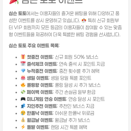
심슨 토토
에서는 이용자들의 즐거운 베팅을 위해 다양하고 풍
성한 이벤트를 상시 운영하고 있습니다.
특히 신규 회원부
터 VIP 회원까지 모든 등급의 이용자들이 참여할 수 있는 맞춤
형 이벤트들을 제공하여 더욱 특별한 베팅 경험을 선사합니다.
심슨 토토 주요 이벤트 목록
:
첫충전 이벤트
: 신규 회원 50% 보너스
출석체크 이벤트
: 연속 출석 시 포인트 지급
누적충전 이벤트
: 충전 횟수별 추가 혜택
생일 이벤트
: 생일 당일 특별 포인트
롤링왕 이벤트
: 롤링 달성 시 추가 보너스
페이백 이벤트
: 주간 손실금 일부 환급
미니게임 연승 이벤트
: 연승 달성 시 포인트
지인추천 이벤트
: 추천인 보너스 지급
한폴낙 이벤트
: 아쉬운 한폴낙 위로금
월급날 이벤트
: 월급날 추가 보너스
돌발 이벤트
: 랜덤 시간 특별 혜택