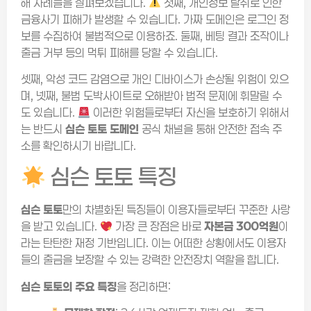
해 사례들을 살펴보겠습니다.
첫째, 개인정보 탈취로 인한
금융사기 피해가 발생할 수 있습니다. 가짜 도메인은 로그인 정
보를 수집하여 불법적으로 이용하죠. 둘째, 베팅 결과 조작이나
출금 거부 등의 먹튀 피해를 당할 수 있습니다.
셋째, 악성 코드 감염으로 개인 디바이스가 손상될 위험이 있으
며, 넷째, 불법 도박사이트로 오해받아 법적 문제에 휘말릴 수
도 있습니다.
이러한 위험들로부터 자신을 보호하기 위해서
는 반드시
심슨 토토 도메인
공식 채널을 통해 안전한 접속 주
소를 확인하시기 바랍니다.
심슨 토토 특징
심슨 토토
만의 차별화된 특징들이 이용자들로부터 꾸준한 사랑
을 받고 있습니다.
가장 큰 장점은 바로
자본금 300억원
이
라는 탄탄한 재정 기반입니다. 이는 어떠한 상황에서도 이용자
들의 출금을 보장할 수 있는 강력한 안전장치 역할을 합니다.
심슨 토토의 주요 특징
을 정리하면: