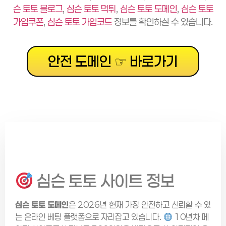
슨 토토 블로그
,
심슨 토토 먹튀
,
심슨 토토 도메인
,
심슨 토토
가입쿠폰
,
심슨 토토 가입코드
정보를 확인하실 수 있습니다.
안전 도메인 ☞ 바로가기
심슨 토토 사이트 정보
심슨 토토 도메인
은 2026년 현재 가장 안전하고 신뢰할 수 있
는 온라인 베팅 플랫폼으로 자리잡고 있습니다.
10년차 메