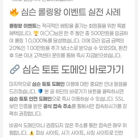
심슨 롤링왕 이벤트 실전 사례
롤링왕 이벤트
는 적극적인 베팅을 즐기는 회원들을 위한 특별
혜택입니다.
이○○님은 한 주 동안 총 500만원을 입금하
여 롤링 10,000%를 달성했습니다. 이에 따라 입금 금액의
20%인 100만원을 추가 보너스로 받으실 수 있었으며, 환전
후 5분 이내 고객센터 문의를 통해 즉시 지급받으셨습니다.
심슨 토토 도메인 바로가기
마지막으로
심슨 토토 도메인
이용에 대한 중요한 안내 말씀을
드리겠습니다.
본 글 하단의 바로가기 버튼을 클릭하시면
심슨 토토 안전 도메인
으로 즉시 이동하실 수 있습니다. SSL
보안 인증을 받은
공식 접속 주소
를 통해서만 접속하시기를 강
력히 권장합니다.
비공식 도메인이나 검증되지 않은 주소를 통한 접속은 매우 위
험합니다.
피싱 사이트, 사기 사이트, 사칭 사이트로 인한