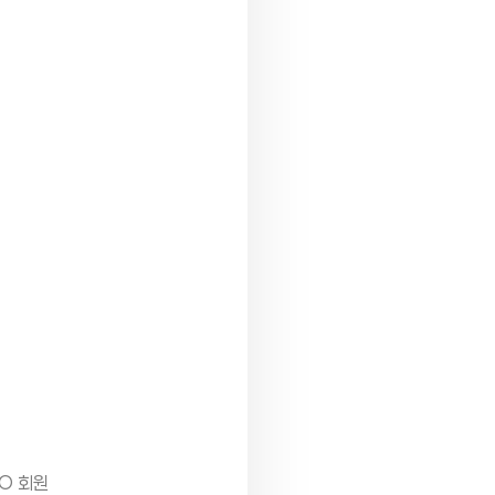
OO 회원