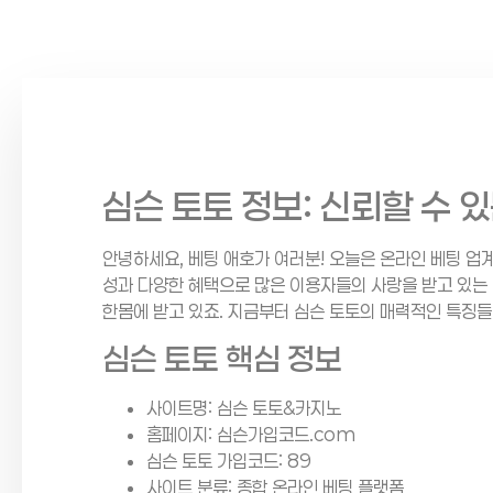
심슨 토토 정보: 신뢰할 수 
안녕하세요, 베팅 애호가 여러분! 오늘은 온라인 베팅 업
성과 다양한 혜택으로 많은 이용자들의 사랑을 받고 있는 
한몸에 받고 있죠. 지금부터 심슨 토토의 매력적인 특징
심슨 토토 핵심 정보
사이트명: 심슨 토토&카지노
홈페이지: 심슨가입코드.com
심슨 토토 가입코드: 89
사이트 분류: 종합 온라인 베팅 플랫폼