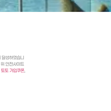
를 달성하였습니
 1위 안전사이트
 토토 가입쿠폰
,