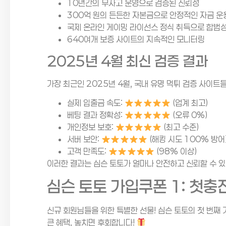
10년간의 무사고 운영으로 검증된 신뢰성
300억 원의 든든한 자본금으로 안정적인 자금 운
국제 온라인 게이밍 라이선스 정식 취득으로 합법성
640여개 보증 사이트의 지속적인 모니터링
2025년 4월 최신 검증 결과
가장 최근인 2025년 4월, 국내 유명 먹튀 검증 사이트
실제 입출금 속도:
(업계 최고)
베팅 결과 정확성:
(오류 0%)
개인정보 보호:
(최고 수준)
서버 보안:
(해킹 시도 100% 방어
고객 만족도:
(98% 이상)
이러한 결과는 심슨 토토가 얼마나 안전하고 신뢰할 수 
심슨 토토 가입쿠폰 1: 첫충
신규 회원님들을 위한 특별한 선물! 심슨 토토의 첫 번째
큰 혜택, 놓치면 후회합니다!