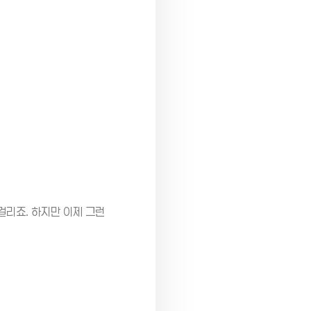
걸리죠. 하지만 이제 그런