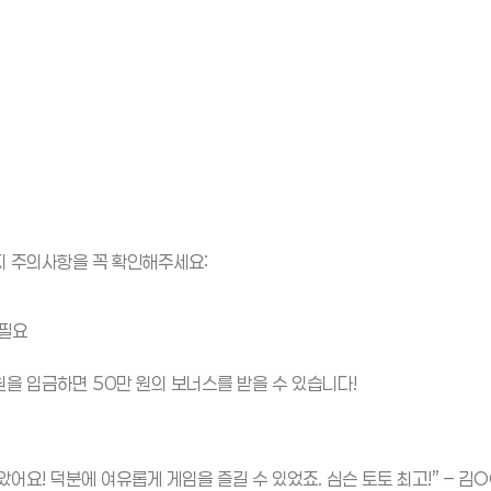
지 주의사항을 꼭 확인해주세요:
 필요
원을 입금하면 50만 원의 보너스를 받을 수 있습니다!
어요! 덕분에 여유롭게 게임을 즐길 수 있었죠. 심슨 토토 최고!” – 김