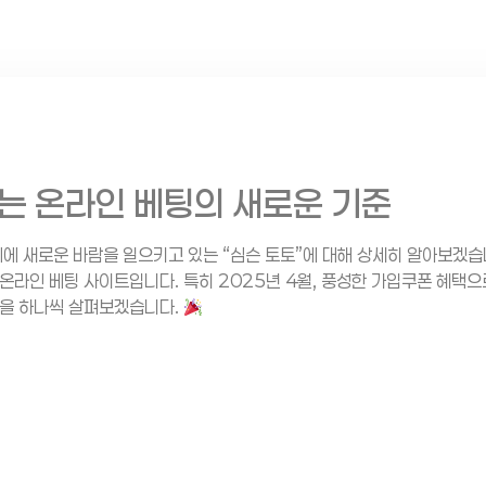
있는 온라인 베팅의 새로운 기준
계에 새로운 바람을 일으키고 있는 “심슨 토토”에 대해 상세히 알아보겠습
온라인 베팅 사이트입니다. 특히 2025년 4월, 풍성한 가입쿠폰 혜택
들을 하나씩 살펴보겠습니다.