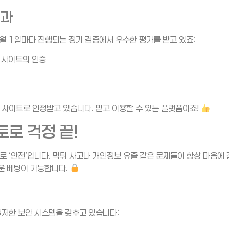
결과
월 1일마다 진행되는 정기 검증에서 우수한 평가를 받고 있죠:
 사이트의 인증
 사이트로 인정받고 있습니다. 믿고 이용할 수 있는 플랫폼이죠!
토로 걱정 끝!
 ‘안전’입니다. 먹튀 사고나 개인정보 유출 같은 문제들이 항상 마음에 
운 베팅이 가능합니다.
철저한 보안 시스템을 갖추고 있습니다: