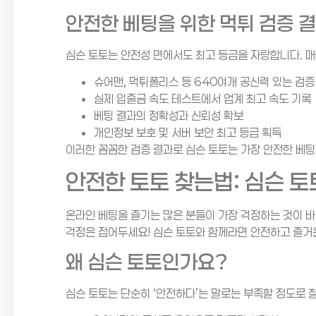
안전한 베팅을 위한 먹튀 검증 
심슨 토토는 안전성 면에서도 최고 등급을 자랑합니다. 매
슈어맨, 먹튀폴리스 등 640여개 공신력 있는 검증
실제 입출금 속도 테스트에서 업계 최고 속도 기록
베팅 결과의 정확성과 신뢰성 확보
개인정보 보호 및 서버 보안 최고 등급 획득
이러한 꼼꼼한 검증 결과로 심슨 토토는 가장 안전한 베팅
안전한 토토 찾는법: 심슨 토
온라인 베팅을 즐기는 많은 분들이 가장 걱정하는 것이 바로
걱정은 접어두세요! 심슨 토토와 함께라면 안전하고 즐거
왜 심슨 토토인가요?
심슨 토토는 단순히 ‘안전하다’는 말로는 부족할 정도로 