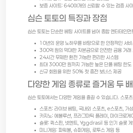
보증 사이트: 640여개의 신뢰할 수 있는 검증 사
심슨 토토의 특징과 장점
심슨 토토는 단순한 베팅 사이트를 넘어 종합 엔터테인먼
10년의 운영 노하우를 바탕으로 한 안정적인 서비
300억 원의 막대한 자본금으로 안전한 금융 거래
24시간 무제한 환전 가능한 편리한 시스템
최대 3000만 원까지 가능한 높은 단폴 베팅 한도
신규 회원을 위한 50% 첫 충전 보너스 제공
다양한 게임 종류로 즐거움 두 배
심슨 토토에서는 다양한 게임을 즐길 수 있습니다. 스포츠
스포츠: 라이브 베팅, 국내외 스포츠, e스포츠, 가
카지노: 에볼루션, 프라그마틱 플레이, 마이크로게
슬롯: 퀵스핀, 넷엔트, Yggdrasil 등 인기 슬롯 
미니게임: 파워볼, 슈퍼게임, 로투스 게임 등